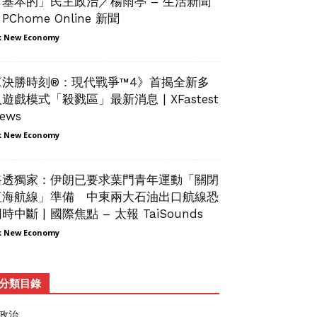
「基本的」民主政治／楊雨亭 – 生活新聞
 PChome Online 新聞
 New Economy
《決勝時刻®：現代戰爭™4》首揭全新多
遊戲模式「殺戮區」最新消息 | XFastest
ews
 New Economy
路透獨家：伊朗已要求葉門青年運動「關閉
紅海航線」準備 中東兩大石油出口航線恐
時中斷 | 國際焦點 – 太報 TaiSounds
 New Economy
分類目錄
政治