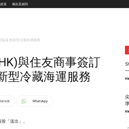
私政策
條款及細則
聯盟協議 推新型冷藏海運服務
6.HK)與住友商事簽訂
S
一
推新型冷藏海運服務
Hk
nterest
WhatsApp
準
Hk
再按「送出」。