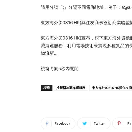
請用分號「;」分隔不同電郵地址，例子：
a@a
東方海外(00316.HK)與住友商事簽訂商業聯
東方海外(00316.HK)宣布，旗下東方海
藏海運服務，利用電場技術來實現多種貨品的
物流新…
視窗將於5秒內關閉
標籤
推新型冷藏海運服務
東方海外00316.HK與住
Facebook
Twitter
Pi