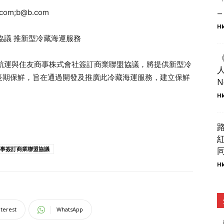
.com
;
b@b.com
–
Hk
盟協議 推新型冷藏海運服務
外貨櫃航運與住友商事株式會社簽訂商業聯盟協議，將提供新型冷
人
長期保鮮，旨在通過開發及推廣此冷藏海運服務，建立保鮮
N
Hk
友商事簽訂商業聯盟協議
同
Hk
nterest
WhatsApp