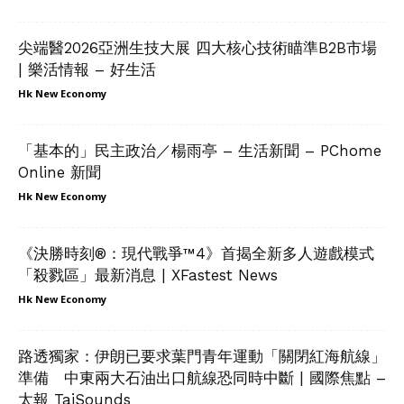
尖端醫2026亞洲生技大展 四大核心技術瞄準B2B市場
| 樂活情報 – 好生活
Hk New Economy
「基本的」民主政治／楊雨亭 – 生活新聞 – PChome
Online 新聞
Hk New Economy
《決勝時刻®：現代戰爭™4》首揭全新多人遊戲模式
「殺戮區」最新消息 | XFastest News
Hk New Economy
路透獨家：伊朗已要求葉門青年運動「關閉紅海航線」
準備 中東兩大石油出口航線恐同時中斷 | 國際焦點 –
太報 TaiSounds