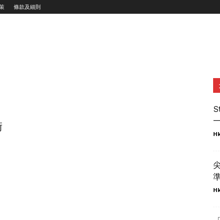
策
條款及細則
S
一
術
Hk
準
Hk