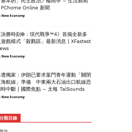
「基本的」民主政治／楊雨亭 – 生活新聞
 PChome Online 新聞
 New Economy
《決勝時刻®：現代戰爭™4》首揭全新多
遊戲模式「殺戮區」最新消息 | XFastest
ews
 New Economy
路透獨家：伊朗已要求葉門青年運動「關閉
紅海航線」準備 中東兩大石油出口航線恐
時中斷 | 國際焦點 – 太報 TaiSounds
 New Economy
分類目錄
政治