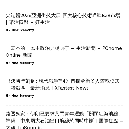
尖端醫2026亞洲生技大展 四大核心技術瞄準B2B市場
| 樂活情報 – 好生活
Hk New Economy
「基本的」民主政治／楊雨亭 – 生活新聞 – PChome
Online 新聞
Hk New Economy
《決勝時刻®：現代戰爭™4》首揭全新多人遊戲模式
「殺戮區」最新消息 | XFastest News
Hk New Economy
路透獨家：伊朗已要求葉門青年運動「關閉紅海航線」
準備 中東兩大石油出口航線恐同時中斷 | 國際焦點 –
太報 TaiSounds