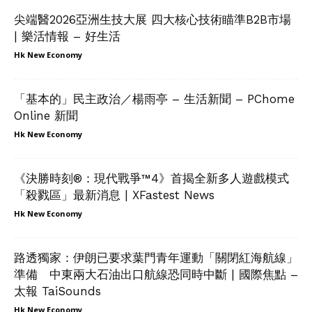
尖端醫2026亞洲生技大展 四大核心技術瞄準B2B市場
| 樂活情報 – 好生活
Hk New Economy
「基本的」民主政治／楊雨亭 – 生活新聞 – PChome
Online 新聞
Hk New Economy
《決勝時刻®：現代戰爭™4》首揭全新多人遊戲模式
「殺戮區」最新消息 | XFastest News
Hk New Economy
路透獨家：伊朗已要求葉門青年運動「關閉紅海航線」
準備 中東兩大石油出口航線恐同時中斷 | 國際焦點 –
太報 TaiSounds
Hk New Economy