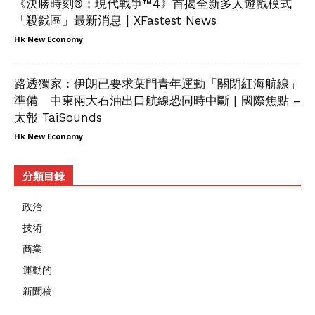
《決勝時刻®：現代戰爭™4》首揭全新多人遊戲模式
「殺戮區」最新消息 | XFastest News
Hk New Economy
路透獨家：伊朗已要求葉門青年運動「關閉紅海航線」
準備 中東兩大石油出口航線恐同時中斷 | 國際焦點 –
太報 TaiSounds
Hk New Economy
分類目錄
政治
技術
商業
運動的
新聞稿