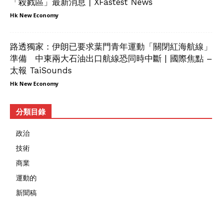
「殺戮區」最新消息 | XFastest News
Hk New Economy
路透獨家：伊朗已要求葉門青年運動「關閉紅海航線」
準備 中東兩大石油出口航線恐同時中斷 | 國際焦點 –
太報 TaiSounds
Hk New Economy
分類目錄
政治
技術
商業
運動的
新聞稿