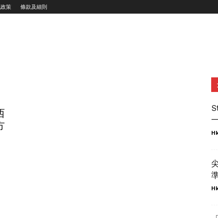
私政策
條款及細則
S
西
一
方
Hk
準
Hk