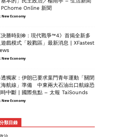
「基本的」民主政治／楊雨亭 – 生活新聞
 PChome Online 新聞
 New Economy
《決勝時刻®：現代戰爭™4》首揭全新多
遊戲模式「殺戮區」最新消息 | XFastest
ews
 New Economy
路透獨家：伊朗已要求葉門青年運動「關閉
紅海航線」準備 中東兩大石油出口航線恐
時中斷 | 國際焦點 – 太報 TaiSounds
 New Economy
分類目錄
政治