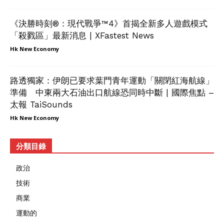
《決勝時刻®：現代戰爭™4》首揭全新多人遊戲模式
「殺戮區」最新消息 | XFastest News
Hk New Economy
路透獨家：伊朗已要求葉門青年運動「關閉紅海航線」
準備 中東兩大石油出口航線恐同時中斷 | 國際焦點 –
太報 TaiSounds
Hk New Economy
分類目錄
政治
技術
商業
運動的