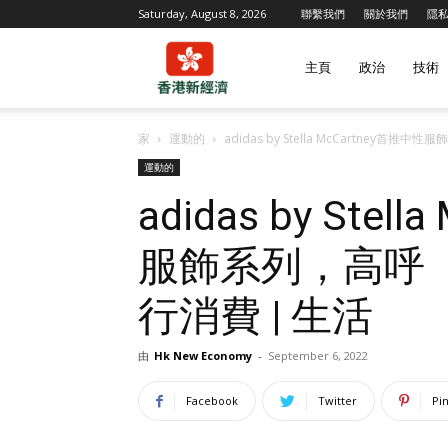
Saturday, August 8, 2026
聯繫我們
關於我們
隱
香
主頁
政治
技術
家
運動的
adidas by Stella McCartney
港
運動的
adidas by Stel
新
服飾系列，高呼「
行消費 | 生活
經
由
Hk New Economy
-
September 6, 2022
濟
Facebook
Twitter
Pi