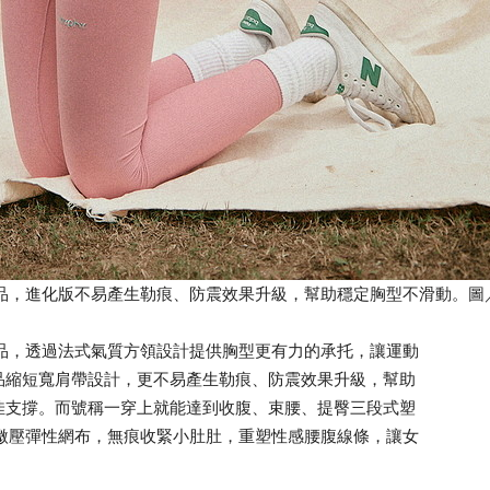
y熱銷款產品，進化版不易產生勒痕、防震效果升級，幫助穩定胸型不滑動。圖
熱銷款產品，透過法式氣質方領設計提供胸型更有力的承托，讓運動
品縮短寬肩帶設計，更不易產生勒痕、防震效果升級，幫助
佳支撐。而號稱一穿上就能達到收腹、束腰、提臀三段式塑
內置微壓彈性網布，無痕收緊小肚肚，重塑性感腰腹線條，讓女