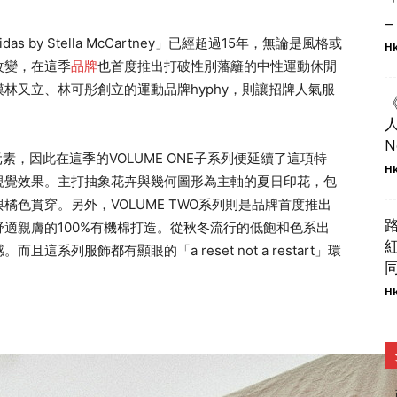
–
didas by Stella McCartney」已經超過15年，無論是風格或
Hk
改變，在這季
品牌
也首度推出打破性別藩籬的中性運動休閒
林又立、林可彤創立的運動品牌hyphy，則讓招牌人氣服
人
N
ney招牌元素，因此在這季的VOLUME ONE子系列便延續了這項特
Hk
視覺效果。主打抽象花卉與幾何圖形為主軸的夏日印花，包
色貫穿。另外，VOLUME TWO系列則是品牌首度推出
適親膚的100%有機棉打造。從秋冬流行的低飽和色系出
系列服飾都有顯眼的「a reset not a restart」環
同
Hk