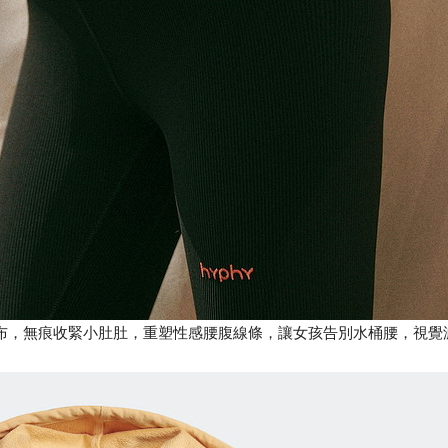
性網布，無痕收緊小肚肚，重塑性感腰腹線條，讓女孩告別水桶腰，視覺