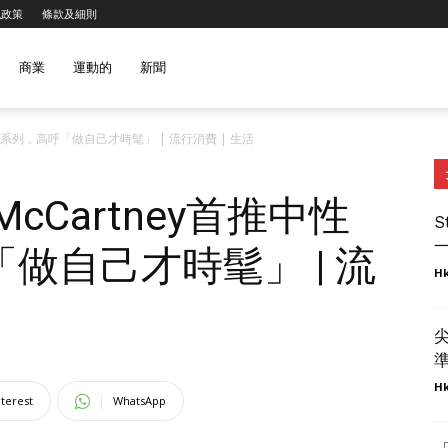
私政策
條款及細則
商業
運動的
新聞
首推中性服飾系列，高呼「做自己才時髦」 | 流行消費 | 生活
la McCartney首推中性
S
一
做自己才時髦」 | 流
Hk
準
Hk
nterest
WhatsApp