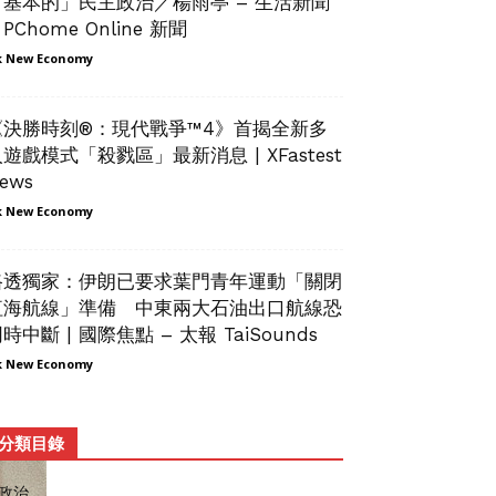
「基本的」民主政治／楊雨亭 – 生活新聞
 PChome Online 新聞
 New Economy
《決勝時刻®：現代戰爭™4》首揭全新多
遊戲模式「殺戮區」最新消息 | XFastest
ews
 New Economy
路透獨家：伊朗已要求葉門青年運動「關閉
紅海航線」準備 中東兩大石油出口航線恐
時中斷 | 國際焦點 – 太報 TaiSounds
 New Economy
分類目錄
政治