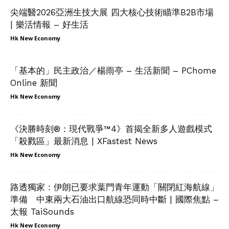
尖端醫2026亞洲生技大展 四大核心技術瞄準B2B市場
| 樂活情報 – 好生活
Hk New Economy
「基本的」民主政治／楊雨亭 – 生活新聞 – PChome
Online 新聞
Hk New Economy
《決勝時刻®：現代戰爭™4》首揭全新多人遊戲模式
「殺戮區」最新消息 | XFastest News
Hk New Economy
路透獨家：伊朗已要求葉門青年運動「關閉紅海航線」
準備 中東兩大石油出口航線恐同時中斷 | 國際焦點 –
太報 TaiSounds
Hk New Economy