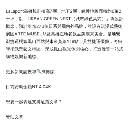
LaLaport高雄規劃樓高7層、地下2層，總樓地板面積約6萬2
千坪，以「URBAN GREEN NEST（城市綠色巢穴）」為設計
概念，預計引進270個日系與國內外品牌，並設有沉浸式藝術
展區ARTE MUSEUM及高雄在地餐飲品牌漢來美食。基地緊
鄰捷運橘線鳳山西站與未來黃線Y18站，具雙捷運優勢，將串
聯衛武營藝文特區，形成鳳山觀光休閒核心，打造優質一站式
購物娛樂新地標。
更多新聞請搜尋
風傳媒
目前贊助金額
NT.
4.04K
想要一起表達支持這篇文章？
贊助文章