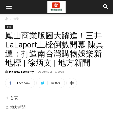
家
商業
商業
鳳山商業版圖大躍進！三井
LaLaport上樑倒數開幕 陳其
邁：打造南台灣購物娛樂新
地標 | 徐炳文 | 地方新聞
由
Hk New Economy
-
December 19, 2025
Facebook
Twitter
首頁
地方新聞