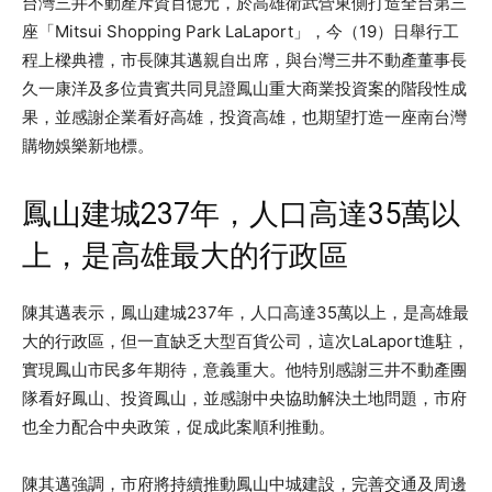
台灣三井不動產斥資百億元，於高雄衛武營東側打造全台第三
座「Mitsui Shopping Park LaLaport」，今（19）日舉行工
程上樑典禮，市長陳其邁親自出席，與台灣三井不動產董事長
久一康洋及多位貴賓共同見證鳳山重大商業投資案的階段性成
果，並感謝企業看好高雄，投資高雄，也期望打造一座南台灣
購物娛樂新地標。
鳳山建城237年，人口高達35萬以
上，是高雄最大的行政區
陳其邁表示，鳳山建城237年，人口高達35萬以上，是高雄最
大的行政區，但一直缺乏大型百貨公司，這次LaLaport進駐，
實現鳳山市民多年期待，意義重大。他特別感謝三井不動產團
隊看好鳳山、投資鳳山，並感謝中央協助解決土地問題，市府
也全力配合中央政策，促成此案順利推動。
陳其邁強調，市府將持續推動鳳山中城建設，完善交通及周邊