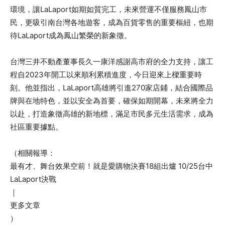
環境，讓LaLaport如期如質完工，未來營運不僅服務鳳山市
民，更吸引南台灣各地遊客，成為百貨零售的重要樞紐，也期
待LaLaport成為鳳山繁榮的新象徵。
台灣三井不動產董事長久一康洋感謝高市府的全力支持，讓工
程自2023年開工以來順利累積進度，今日迎來上樑重要時
刻。他並指出，LaLaport高雄將引進270家店鋪，結合國際品
牌與在地特色，並以安全為首要，確保如期開幕，未來將全力
以赴，打造象徵高雄的新地標，滿足市民多元生活需求，成為
社區重要據點。
（相關報導：
最有才、舞台效果空前！就是愛購物決賽18組出爐 10/25台中
LaLaport決戰
｜
更多文章
）