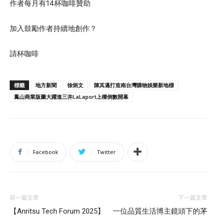
作者每月有
14
杯咖啡贊助
加入鼓勵作者持續地創作？
請杯咖啡
標籤
地方新聞
徐炳文
陳其邁打造南台灣購物娛樂新地標
鳳山商業版圖大躍進三井LaLaport上樑倒數開幕
Facebook
Twitter
前一篇文章
下一篇文章
【Anritsu Tech Forum 2025】
一位品質生活博主鏡頭下的茅