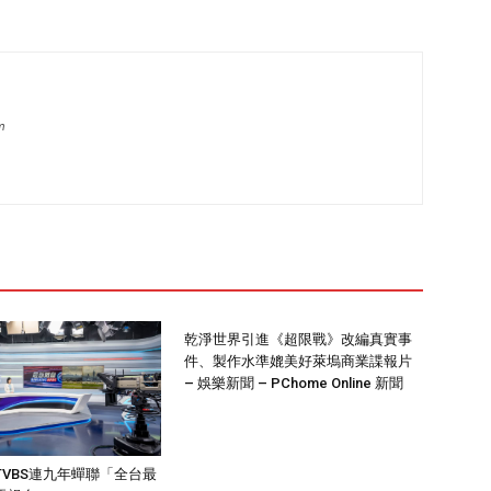
m
乾淨世界引進《超限戰》改編真實事
件、製作水準媲美好萊塢商業諜報片
– 娛樂新聞 – PChome Online 新聞
TVBS連九年蟬聯「全台最