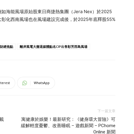
能風場原始股東日商捷熱集團（Jera Nex）於2025
大彰化西南風場也在風場建設完成後，於2025年底釋股55%
財經焦點
離岸風電大撤退媒體點名CIP出售彰芳西島風場
nterest
WhatsApp
下一篇文章
載
寓健康於娛樂！最新研究：《健身環大冒險》可
緩解輕度憂鬱、改善睡眠 – 遊戲新聞 – PChome
Online 新聞