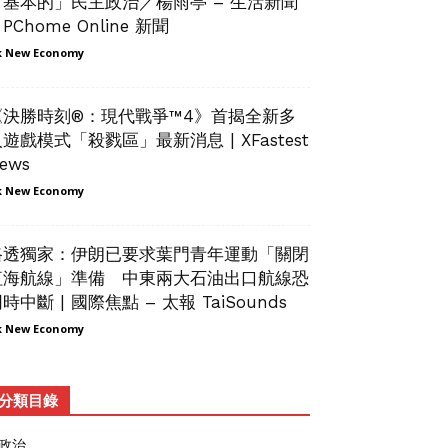
「基本的」民主政治／楊雨亭 – 生活新聞
 PChome Online 新聞
 New Economy
《決勝時刻®：現代戰爭™4》首揭全新多
遊戲模式「殺戮區」最新消息 | XFastest
ews
 New Economy
路透獨家：伊朗已要求葉門青年運動「關閉
紅海航線」準備 中東兩大石油出口航線恐
時中斷 | 國際焦點 – 太報 TaiSounds
 New Economy
分類目錄
政治