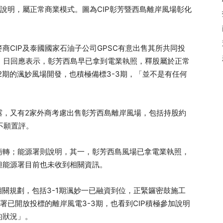
署說明，屬正常商業模式。圖為CIP彰芳暨西島離岸風場彰化
商CIP及泰國國家石油子公司GPSC有意出售其所共同投
）日回應表示，彰芳西島早已拿到電業執照，釋股屬於正常
-2期的渢妙風場開發，也積極備標3-3期，「並不是有任何
露，又有2家外商考慮出售彰芳西島離岸風場，包括持股約
人不願置評。
年商轉；能源署則說明，其一，彰芳西島風場已拿電業執照，
但能源署目前也未收到相關資訊。
有相關規劃，包括3-1期渢妙一已融資到位，正緊鑼密鼓施工
署已開放投標的離岸風電3-3期，也看到CIP積極參加說明
的狀況」。