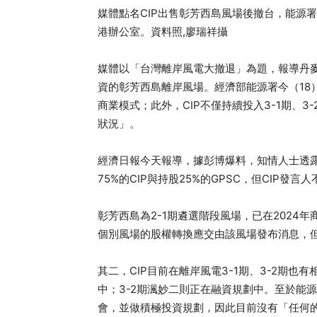
媒體點名CIP出售彰芳西島風場後撤台，能源
港辦公室。資料照,廖瑞祥攝
媒體以「台灣離岸風電大撤退」為題，報導丹麥
資的彰芳西島離岸風場。經濟部能源署今（18
商業模式；此外，CIP不僅持續投入3-1期、3
狀況」。
經濟日報今天報導，據彭博爆料，知情人士透
75%的CIP與持股25%的GPSC，但CIP發言
彰芳西島為2-1期遴選階段風場，已在2024
個別風場的股權轉換應交由該風場發布消息，
其二，CIP目前在離岸風電3-1期、3-2期也
中；3-2期渢妙二則正在融資規劃中。至於能源
會，並做積極投資規劃，因此目前沒有「任何