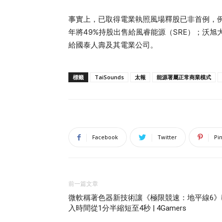
事實上，已取得電業執照風場釋股已非首例，例如海
年將49%持股出售給風睿能源（SRE）；沃旭
給國泰人壽及其電業公司。
標籤
TaiSounds
太報
能源署屬正常商業模式
Facebook
Twitter
Pi
前一篇文章
微軟稱著色器新技術讓《極限競速：地平線6》
入時間從1分半縮短至4秒 | 4Gamers