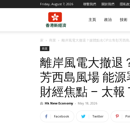
Friday, August 7, 2026
聯繫我們
關於我們
隱私政
香
主頁
政治
技術
家
商業
離岸風電大撤退？媒體點名CIP出售彰芳西島風場 
港
商業
離岸風電大撤退？
新
芳西島風場 能源
財經焦點 – 太報 T
經
由
Hk New Economy
-
May 18, 2026
濟
Facebook
Twitter
Pi