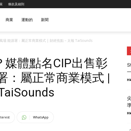
策
條款及細則
商業
運動的
新聞
能源署：屬正常商業模式 | 財經焦點 – 太報 TaiSounds
媒體點名CIP出售彰
S
一
署：屬正常商業模式 |
Hk
aiSounds
準
Hk
nterest
WhatsApp