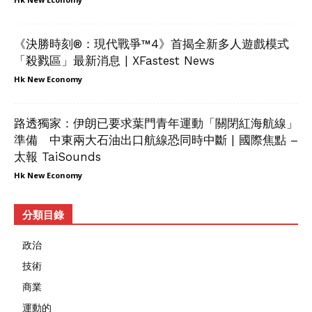
《決勝時刻®：現代戰爭™4》首揭全新多人遊戲模式
「殺戮區」最新消息 | XFastest News
Hk New Economy
路透獨家：伊朗已要求葉門青年運動「關閉紅海航線」
準備 中東兩大石油出口航線恐同時中斷 | 國際焦點 –
太報 TaiSounds
Hk New Economy
分類目錄
政治
技術
商業
運動的