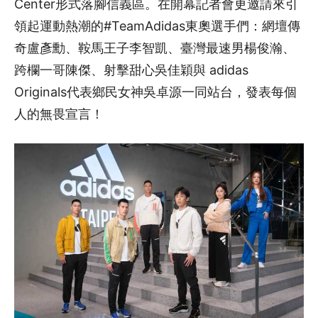
Center形式落腳信義區。在開幕記者會更邀請來引
領起運動熱潮的#TeamAdidas東奧選手們：網壇傳
奇盧彥勳、鞍馬王子李智凱、臺灣最速男楊俊瀚、
跨欄一哥陳傑、射擊甜心吳佳穎與 adidas
Originals代表鄉民女神吳卓源一同站台，發表每個
人的無畏宣言！