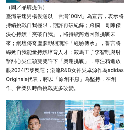
（圖／品牌提供）
臺灣最速男楊俊瀚以「台灣100M」為宣言，表示將
持續挑戰自我極限，期許再破紀錄；跨欄一哥陳傑
決心持續「突破自我」，將持續跨過困難挑戰未
來；網壇傳奇盧彥勳則期許「經驗傳承」，誓言將
綿延自我能量持續培育人才；鞍馬王子李智凱與射
擊甜心吳佳穎雙雙許下「奧運挑戰」，專注精進放
眼2024巴黎奧運；潮流R&B女神吳卓源作為adidas
Originals代表，將以「原創不息」為堅持，在創
作、音樂與時尚挑戰更多改變。