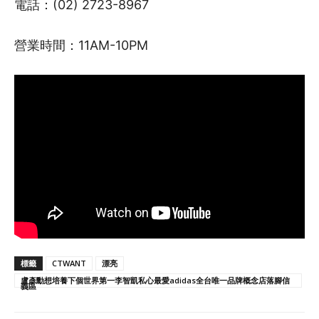
電話：(02) 2723-8967
營業時間：11AM-10PM
標籤
CTWANT
漂亮
盧彥勳想培養下個世界第一李智凱私心最愛adidas全台唯一品牌概念店落腳信
義區