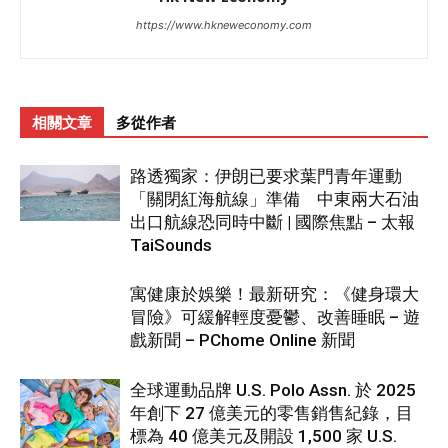
https://www.hkneweconomy.com
相關文章
多從作者
路透獨家：伊朗已要求葉門青年運動
「關閉紅海航線」準備 中東兩大石油
出口航線恐同時中斷 | 國際焦點 – 太報
TaiSounds
寓健康於娛樂！最新研究：《健身環大
冒險》可緩解輕度憂鬱、改善睡眠 – 遊
戲新聞 – PChome Online 新聞
全球運動品牌 U.S. Polo Assn. 於 2025
年創下 27 億美元的零售銷售紀錄，目
標為 40 億美元及開設 1,500 家 U.S.