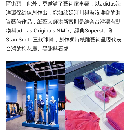
區街頭。此外，更邀請了藝術家李霽，以adidas海
洋環保紗線創作出，宛如綿延河川與海浪堆疊的裝
置藝術作品；紙藝大師洪新富則是結合台灣獨有動
物與adidas Originals NMD、經典Superstar和
Stan Smith三款球鞋，創作獨特紙雕藝術呈現代表
台灣的梅花鹿、黑熊與石虎。