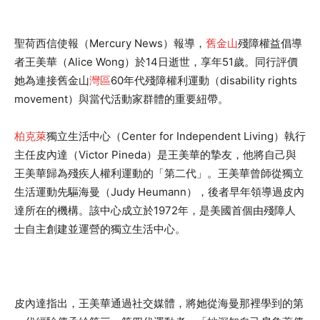
聖荷西信使報（Mercury News）報導，
舊金山
殘障權益倡導
者王美華（Alice Wong）於14日逝世，享年51歲。同行評價
她為連接舊金山
灣區
60年代殘障權利運動（disability rights
movement）與當代活動家群體的重要紐帶。
柏克萊
獨立生活中心（Center for Independent Living）執行
主任皮內達（Victor Pineda）是王美華的摯友，他將自己與
王美華歸為殘疾人權利運動的「第二代」。王美華曾師從獨立
生活運動先驅海曼（Judy Heumann），後者早年領導過皮內
達所在的機構。該中心成立於1972年，是美國首個由殘障人
士自主創建並運營的獨立生活中心。
皮內達指出，王美華通過社交媒體，將她從海曼那裡學到的第