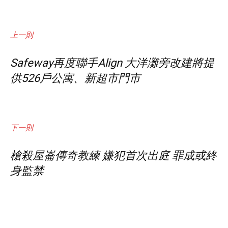
上一則
Safeway再度聯手Align 大洋灘旁改建將提
供526戶公寓、新超市門市
下一則
槍殺屋崙傳奇教練 嫌犯首次出庭 罪成或終
身監禁