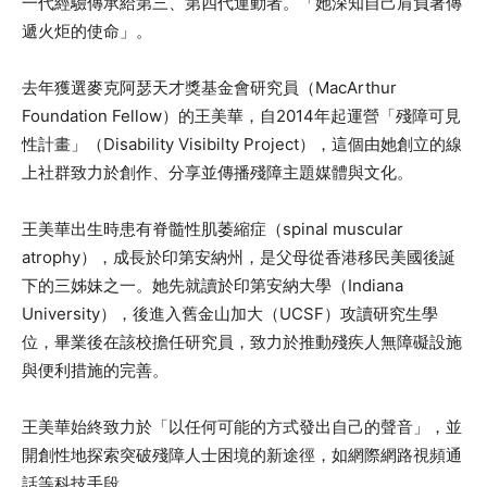
一代經驗傳承給第三、第四代運動者。「她深知自己肩負著傳
遞火炬的使命」。
去年獲選麥克阿瑟天才獎基金會研究員（MacArthur
Foundation Fellow）的王美華，自2014年起運營「殘障可見
性計畫」（Disability Visibilty Project），這個由她創立的線
上社群致力於創作、分享並傳播殘障主題媒體與文化。
王美華出生時患有脊髓性肌萎縮症（spinal muscular
atrophy），成長於印第安納州，是父母從香港移民美國後誕
下的三姊妹之一。她先就讀於印第安納大學（Indiana
University），後進入舊金山加大（UCSF）攻讀研究生學
位，畢業後在該校擔任研究員，致力於推動殘疾人無障礙設施
與便利措施的完善。
王美華始終致力於「以任何可能的方式發出自己的聲音」，並
開創性地探索突破殘障人士困境的新途徑，如網際網路視頻通
話等科技手段。