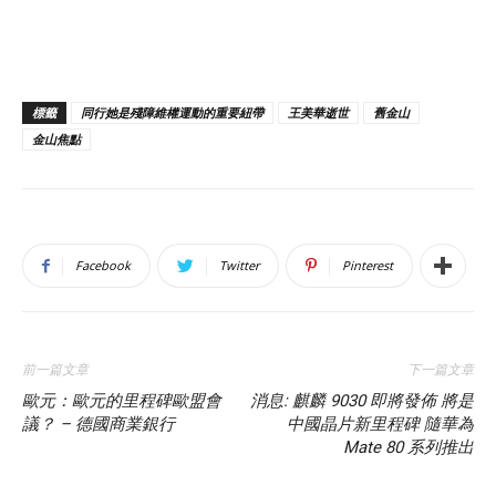
標籤
同行她是殘障維權運動的重要紐帶
王美華逝世
舊金山
金山焦點
Facebook
Twitter
Pinterest
前一篇文章
下一篇文章
歐元：歐元的里程碑歐盟會
消息: 麒麟 9030 即將發佈 將是
議？ – 德國商業銀行
中國晶片新里程碑 隨華為
Mate 80 系列推出