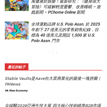
寓健康於娛樂！最新研究：《健身環大
冒險》可緩解輕度憂鬱、改善睡眠 – 遊
戲新聞 – PChome Online 新聞
全球運動品牌 U.S. Polo Assn. 於 2025
年創下 27 億美元的零售銷售紀錄，目
標為 40 億美元及開設 1,500 家 U.S.
Polo Assn. 門市
最近的帖子
Stable Vaults是Aave向大眾商業化的最後一塊拼圖 |
PANews
Hk New Economy
尖端醫2026亞洲生技大展 四大核心技術瞄準B2B市場