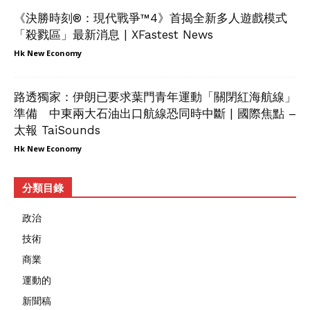
《決勝時刻®：現代戰爭™4》首揭全新多人遊戲模式
「殺戮區」最新消息 | XFastest News
Hk New Economy
路透獨家：伊朗已要求葉門青年運動「關閉紅海航線」
準備 中東兩大石油出口航線恐同時中斷 | 國際焦點 –
太報 TaiSounds
Hk New Economy
分類目錄
政治
技術
商業
運動的
新聞稿