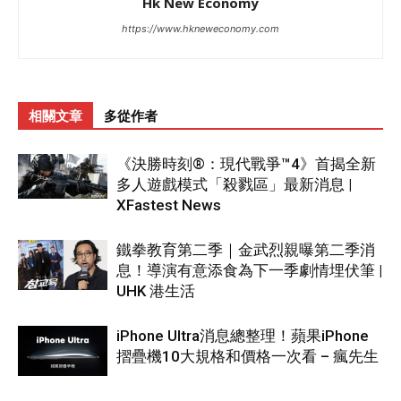
Hk New Economy
https://www.hkneweconomy.com
相關文章
多從作者
《決勝時刻®：現代戰爭™4》首揭全新
多人遊戲模式「殺戮區」最新消息 |
XFastest News
鐵拳教育第二季｜金武烈親曝第二季消
息！導演有意添食為下一季劇情埋伏筆 |
UHK 港生活
iPhone Ultra消息總整理！蘋果iPhone
摺疊機10大規格和價格一次看 – 瘋先生