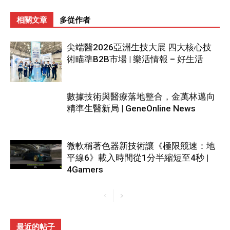
相關文章
多從作者
尖端醫2026亞洲生技大展 四大核心技
術瞄準B2B市場 | 樂活情報 – 好生活
數據技術與醫療落地整合，金萬林邁向
精準生醫新局 | GeneOnline News
微軟稱著色器新技術讓《極限競速：地
平線6》載入時間從1分半縮短至4秒 |
4Gamers
最近的帖子