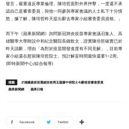
發言，嚴重違反專業倫理。陳培哲面對外界抨擊，一度還不承
認自己是審查委員，與他一同參與專家會議的人士私下十分憤
怒，據了解，陳培哲昨天提出辭去專家小組審查委員資格。」
而下午《蘋果新聞網》詢問新冠肺炎疫苗專家會議召集人、高
雄醫學大學附設中和紀念醫院長鍾飲文，證實陳培哲確實已於
昨天請辭，理由「為對於疫苗開發進度有不同見解」，目前專
家小組還在慰留陳培哲院士。預計解盲時間最快還要1~2周。
(即時新聞中心/綜合報導)
標籤
才揭國產疫苗選錯技術周玉蔻爆中研院士今辭疫苗審查委員
蘋果新聞網
蘋果日報
Facebook
Twitter