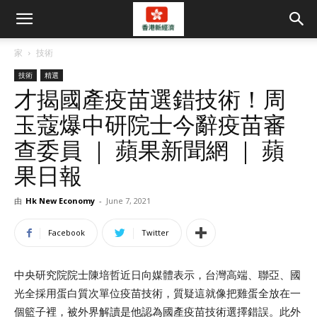
家
技術
技術
精選
才揭國產疫苗選錯技術！周
玉蔻爆中研院士今辭疫苗審
查委員 ｜ 蘋果新聞網 ｜ 蘋
果日報
由
Hk New Economy
-
June 7, 2021
Facebook
Twitter
中央研究院院士陳培哲近日向媒體表示，台灣高端、聯亞、國
光全採用蛋白質次單位疫苗技術，質疑這就像把雞蛋全放在一
個籃子裡，被外界解讀是他認為國產疫苗技術選擇錯誤。此外