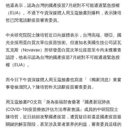
他還表示，認為台灣的國產疫苗7月絕對不可能通過緊急授權
（EUA）。不過下午資深媒體人周玉蔻臉書則爆料，表示陳培
哲已閃電請辭疫苗審查委員。
中央研究院院士陳培哲近日向媒體表示，台灣高端、聯亞、國
光全採用蛋白質次單位疫苗技術。但連知名美國生技公司諾瓦
瓦克斯（Novavax）所研發蛋白質次單位疫苗至今尚未獲審查
認證，他表示認為台灣的國產疫苗7月絕對不可能通過緊急授
權（EUA）。
而今日下午資深媒體人周玉蔻臉書也寫道「《獨家消息》東窗
事發偷溜閃人？陳培哲昨天請辭疫苗審查委員」
周玉蔻臉書PO文寫「身為衞福部食藥署『國產新冠肺炎
(COVID-19)疫苗療效評估方法專家會議』成員的中研院院士
陳培哲，近日頻頻攻擊國產疫苗，遭質疑目前還是國產疫苗最
關鍵的解盲階段，甚至涉及業者業界的利益，審查委員這樣的