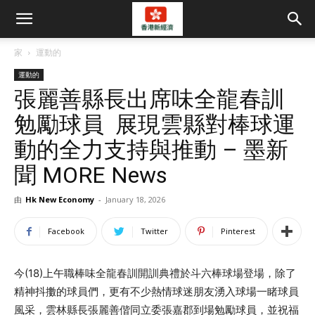
家
運動的
運動的
張麗善縣長出席味全龍春訓
勉勵球員 展現雲縣對棒球運
動的全力支持與推動 – 墨新
聞 MORE News
由
Hk New Economy
-
January 18, 2026
Facebook
Twitter
Pinterest
今(18)上午職棒味全龍春訓開訓典禮於斗六棒球場登場，除了
精神抖擻的球員們，更有不少熱情球迷朋友湧入球場一睹球員
風采，雲林縣長張麗善偕同立委張嘉郡到場勉勵球員，並祝福