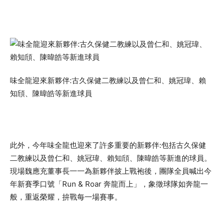
味全龍迎來新夥伴:古久保健二教練以及曾仁和、姚冠瑋、賴
知頎、陳暐皓等新進球員
此外，今年味全龍也迎來了許多重要的新夥伴:包括古久保健
二教練以及曾仁和、姚冠瑋、賴知頎、陳暐皓等新進的球員。
現場魏應充董事長一一為新夥伴披上戰袍後，團隊全員喊出今
年新賽季口號「Run & Roar 奔龍而上」，象徵球隊如奔龍一
般，重返榮耀，拚戰每一場賽事。