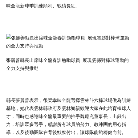
味全龍新球季訓練順利、戰績長紅。
張麗善縣長出席味全龍春訓勉勵球員 展現雲縣對棒球運動的
全力支持與推動
縣長張麗善表示，很榮幸味全龍選擇雲林斗六棒球場做為訓練
基地，她代表雲林縣政府及雲林鄉親歡迎大家在此培育棒球人
才，同時也感謝味全龍最重要的推手魏應充董事長，出錢出
力，培訓眾多選手，感謝所有球員的努力、教練團的用心指
導，以及後勤團隊在背後默默付出，讓球隊能夠穩健向前。