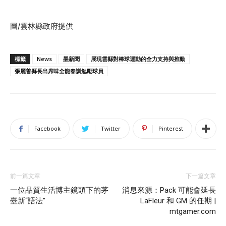
圖/雲林縣政府提供
標籤
News
墨新聞
展現雲縣對棒球運動的全力支持與推動
張麗善縣長出席味全龍春訓勉勵球員
Facebook
Twitter
Pinterest
前一篇文章
下一篇文章
一位品質生活博主鏡頭下的茅
消息來源：Pack 可能會延長
臺新“語法”
LaFleur 和 GM 的任期 |
mtgamer.com