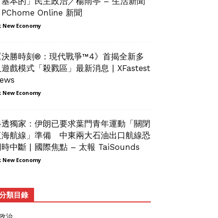
「基本的」民主政治／楊雨亭 – 生活新聞
 PChome Online 新聞
 New Economy
《決勝時刻®：現代戰爭™4》首揭全新多
遊戲模式「殺戮區」最新消息 | XFastest
ews
 New Economy
路透獨家：伊朗已要求葉門青年運動「關閉
紅海航線」準備 中東兩大石油出口航線恐
時中斷 | 國際焦點 – 太報 TaiSounds
 New Economy
分類目錄
政治