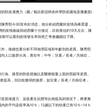
同的防疫適應力（圖／截自新冠肺炎科學防疫園地直播畫面)
陳秀熙今(8)宣布好消息，他分析紐西蘭於疫情高峰震盪，
灣的疫情曲線與紐西蘭十分接近，目前推估約19天左右，陳
預期可以看到疫情發生率與死亡率會繼續往下降。
症外，後續也要分析不同地理區域和年齡別的差異。陳秀熙
國內人口族群分為，青壯年；中年；兒童／長者／共病症，
康行為、接受的防疫措施以及醫療能量上面的照顧等差異。
也會提高，但比較脆弱的族群，如兒童／長者／共病症者，
打疫苗保護力、染疫產生抗體等比例提高的情況下，將逐漸
的平均染疫率為10％；12歲以下的幼童已有10％~14％