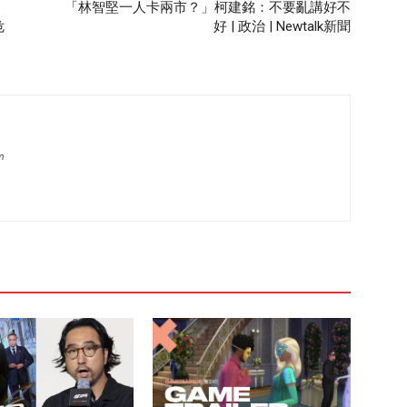
「林智堅一人卡兩市？」柯建銘：不要亂講好不
危
好 | 政治 | Newtalk新聞
m