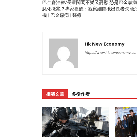
巴金森治療/長輩悶悶不樂又憂鬱 恐是巴金森病
惡化徵兆？專家提醒：觀察細節揪出長者失能
機 | 巴金森病 | 醫療
Hk New Economy
https://www.hkneweconomy.co
相關文章
多從作者