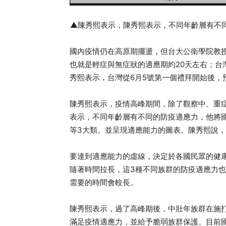
▲陳秀熙表示，陳秀熙表示，不同年齡層有不
國內疫情仍在高原期擺盪，但台大公衛學院教授
也就是輕症與無症狀的適應期約20天左右；台
秀熙表示，台灣從6月5號第一個禮拜開始後，
陳秀熙表示，疫情高峰期間，除了觀察中、重
表示，不同年齡層有不同的防疫適應力，他將
等3大類。並呈現適應能力的圖表。陳秀熙說，
要達到適應能力的虛線，決定於各國民眾的健
隨著時間拉長，這3種不同族群的防疫適應力
需要的時間會較長。
陳秀熙表示，過了高峰期後，中壯年族群在施
滿足疫情適應力，並給予脆弱族群保護。目前國內