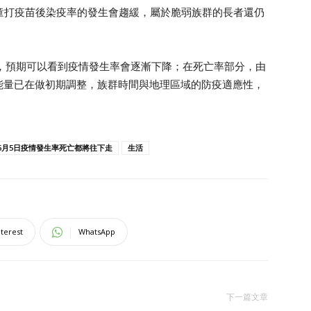
兒童打疫苗後染疫率的發生會趨緩，屬於脆弱族群的長者還仍
，預期可以看到疫情發生率會逐漸下降；在死亡率部分，由
能量已在做初期調整，族群時間與地理區域的防疫適應性，
6月5日疫情發生率死亡都將往下走
生活
nterest
WhatsApp
下一篇文章