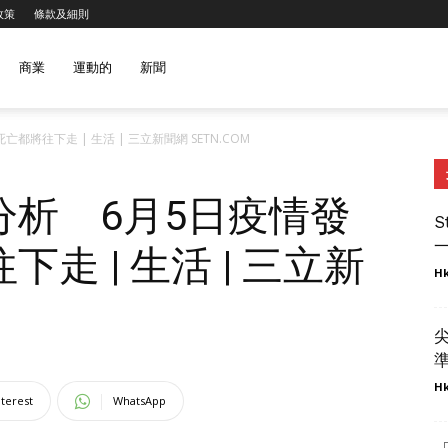
政策
條款及細則
商業
運動的
新聞
將往下走 | 生活 | 三立新聞網 SETN.COM
分析 6月5日疫情發
S
一
走 | 生活 | 三立新
Hk
準
Hk
nterest
WhatsApp