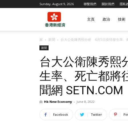
Sunday, August 9, 2026
聯繫我們
關於我們
隱私
香
主頁
政治
技術
家
新聞
台大公衛陳秀熙分析 6月5日疫情發生率、死亡都
港
新聞
台大公衛陳秀熙
新
生率、死亡都將往下
聞網 SETN.COM
經
由
Hk New Economy
-
June 8, 2022
濟
Facebook
Twitter
Pi