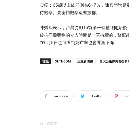
染疫；65歲以上族群則為6~7％，陳秀熙說
待觀察。要密切觀察這些族群。
陳秀熙表示，台灣從6月5號第一個禮拜開始後
於抗病毒藥物的介入時間是一直持續的，醫療
在6月5日也可看到死亡率也會逐漸下降。
標籤
SETNCOM
三立新聞網
台大公衛陳秀熙分析
Facebook
Twitter
Pi
前一篇文章