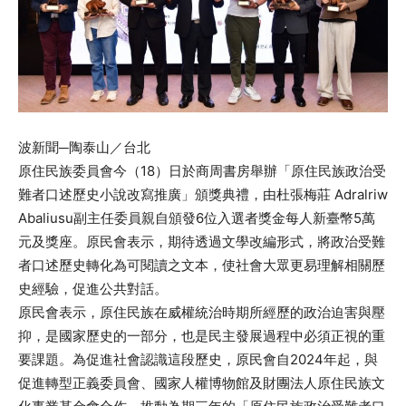
波新聞─陶泰山／台北
原住民族委員會今（18）日於商周書房舉辦「原住民族政治受
難者口述歷史小說改寫推廣」頒獎典禮，由杜張梅莊 Adralriw
Abaliusu副主任委員親自頒發6位入選者獎金每人新臺幣5萬
元及獎座。原民會表示，期待透過文學改編形式，將政治受難
者口述歷史轉化為可閱讀之文本，使社會大眾更易理解相關歷
史經驗，促進公共對話。
原民會表示，原住民族在威權統治時期所經歷的政治迫害與壓
抑，是國家歷史的一部分，也是民主發展過程中必須正視的重
要課題。為促進社會認識這段歷史，原民會自2024年起，與
促進轉型正義委員會、國家人權博物館及財團法人原住民族文