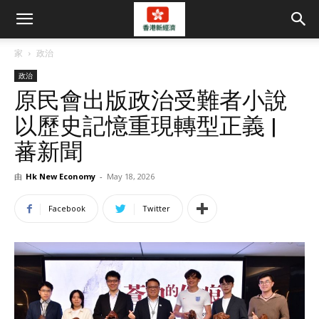
家
政治
政治
原民會出版政治受難者小說
以歷史記憶重現轉型正義 |
蕃新聞
由
Hk New Economy
-
May 18, 2026
Facebook
Twitter