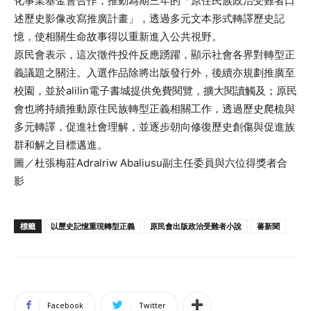
化事業基金會合作，推動為期三年的「原住民族政治受難者口
述歷史影像改寫推廣計畫」，透過多元文本形式轉譯歷史記
憶，使相關生命故事得以重新進入公共視野。
原民會表示，這次徵件投件反應踴躍，顯示社會各界對轉型正
義議題之關注。入選作品除將出版發行外，後續亦規劃推廣至
校園，並於alilin電子書城提供免費閱覽，擴大閱讀觸及；原民
會也將持續推動原住民族轉型正義相關工作，透過歷史爬梳與
多元轉譯，促進社會理解，並逐步朝向修復歷史創傷與促進族
群和解之目標邁進。
圖／杜張梅莊Adralriw Abaliusu副主任委員與六位得獎者合
影
標籤
以歷史記憶重現轉型正義
原民會出版政治受難者小說
蕃新聞
Facebook
Twitter