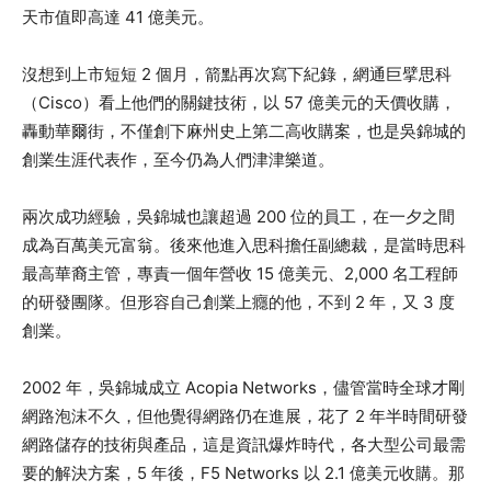
天市值即高達 41 億美元。
沒想到上市短短 2 個月，箭點再次寫下紀錄，網通巨擘思科
（Cisco）看上他們的關鍵技術，以 57 億美元的天價收購，
轟動華爾街，不僅創下麻州史上第二高收購案，也是吳錦城的
創業生涯代表作，至今仍為人們津津樂道。
兩次成功經驗，吳錦城也讓超過 200 位的員工，在一夕之間
成為百萬美元富翁。後來他進入思科擔任副總裁，是當時思科
最高華裔主管，專責一個年營收 15 億美元、2,000 名工程師
的研發團隊。但形容自己創業上癮的他，不到 2 年，又 3 度
創業。
2002 年，吳錦城成立 Acopia Networks，儘管當時全球才剛
網路泡沫不久，但他覺得網路仍在進展，花了 2 年半時間研發
網路儲存的技術與產品，這是資訊爆炸時代，各大型公司最需
要的解決方案，5 年後，F5 Networks 以 2.1 億美元收購。那