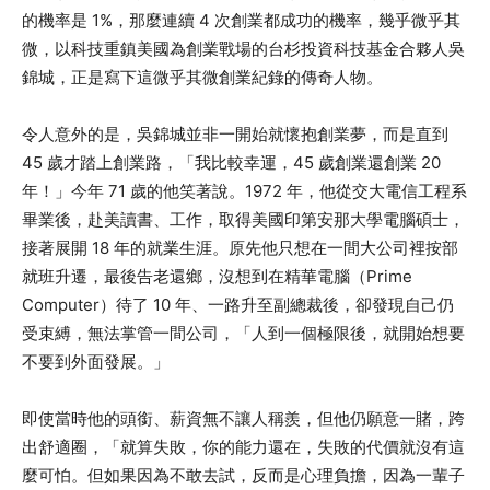
的機率是 1%，那麼連續 4 次創業都成功的機率，幾乎微乎其
微，以科技重鎮美國為創業戰場的台杉投資科技基金合夥人吳
錦城，正是寫下這微乎其微創業紀錄的傳奇人物。
令人意外的是，吳錦城並非一開始就懷抱創業夢，而是直到
45 歲才踏上創業路，「我比較幸運，45 歲創業還創業 20
年！」今年 71 歲的他笑著說。1972 年，他從交大電信工程系
畢業後，赴美讀書、工作，取得美國印第安那大學電腦碩士，
接著展開 18 年的就業生涯。原先他只想在一間大公司裡按部
就班升遷，最後告老還鄉，沒想到在精華電腦（Prime
Computer）待了 10 年、一路升至副總裁後，卻發現自己仍
受束縛，無法掌管一間公司，「人到一個極限後，就開始想要
不要到外面發展。」
即使當時他的頭銜、薪資無不讓人稱羨，但他仍願意一賭，跨
出舒適圈，「就算失敗，你的能力還在，失敗的代價就沒有這
麼可怕。但如果因為不敢去試，反而是心理負擔，因為一輩子