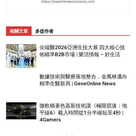
https://www.hkneweconomy.com
相關文章
多從作者
尖端醫2026亞洲生技大展 四大核心技
術瞄準B2B市場 | 樂活情報 – 好生活
數據技術與醫療落地整合，金萬林邁向
精準生醫新局 | GeneOnline News
微軟稱著色器新技術讓《極限競速：地
平線6》載入時間從1分半縮短至4秒 |
4Gamers