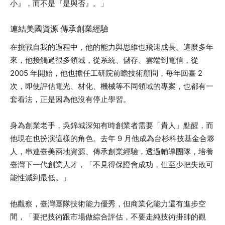
小』，而不是『是與否』。」
連結美國資源 傳承創業經驗
在挑戰自我的過程中，他的能力與思維也飛速成長。這麼多年
來，他接觸過很多領域，從系統、儲存、雲端到電信，從
2005 年開始，他也擔任工研院前瞻技術顧問，每年回臺 2
次，即使評估電光、材化、機械等不同領域的專案，也都有一
套看法，正是因為他沒有停止學習。
身為創業老手，吳錦城深知有時創業者需要「貴人」點醒，而
他現在也扮演這樣的角色。去年 9 月他成為台杉科技基金合夥
人，串連臺美兩地資源、傳承創業經驗，透過輔導團隊，培養
臺灣下一代創業人才，「不見得保證會成功，但至少把失敗可
能性減到最低。」
他觀察，臺灣團隊技術能力優秀，但商業化能力還有進步空
間，「要把技術跟市場做綜合評估，不要走純技術掛帥的觀