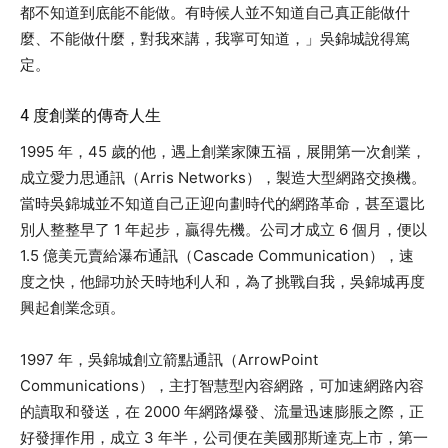
都不知道到底能不能做。有時候人並不知道自己真正能做什
麼、不能做什麼，對我來講，我寧可知道，」吳錦城說得篤
定。
4 度創業的傳奇人生
1995 年，45 歲的他，遇上創業家陳五福，展開第一次創業，
成立愛力思通訊（Arris Networks），製造大型網路交換機。
當時吳錦城並不知道自己正迎向劃時代的網路革命，甚至還比
別人整整早了 1 年起步，贏得先機。公司才成立 6 個月，便以
1.5 億美元賣給瀑布通訊（Cascade Communication），速
度之快，他歸功於天時地利人和，為了挑戰自我，吳錦城再度
興起創業念頭。
1997 年，吳錦城創立箭點通訊（ArrowPoint
Communications），主打智慧型內容網路，可加速網路內容
的讀取和發送，在 2000 年網路爆發、流量迅速膨脹之際，正
好發揮作用，成立 3 年半，公司便在美國那斯達克上市，第一