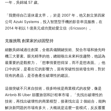
一年，吳錦城 57 歲。
「我覺得自己退休還太早，」於是 2007 年，他又創立第四家
公司 Azuki Systems，投入智慧型手機的影音串流服務，在
2014 年初以 1 億美元成功賣給愛立信（Ericsson）。
克服挑戰 創業家的頑固堅持
細數吳錦城過往創業，全都具備關鍵技術、契合市場和搶先時
機三大要素。眼光精準的他，總能嗅出未來科技趨勢，他認為
最重要的是觀察力，「想事情要想得深，而不是想表面。」他
口中的深，是看出它的影響力，當有突破性技術發生時，對於
現有的產品，是否會產生破壞性的建設。
這個突破不只來自技術，很多時候是商業模式的改變，像是
Airbnb 和 Uber 顛覆旅宿和計程車市場，「先找出破壞性的
技術，再找出破壞性的商業模型，接著找出這 2 個組合，能夠
解決新問題的市場有多大，大概就是這麼一套模式，反反覆覆