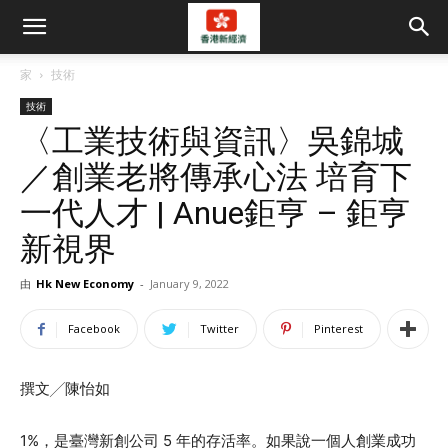
家
技術
技術
〈工業技術與資訊〉吳錦城
／創業老將傳承心法 培育下
一代人才 | Anue鉅亨 – 鉅亨
新視界
由
Hk New Economy
-
January 9, 2022
Facebook
Twitter
Pinterest
撰文╱陳怡如
1%，是臺灣新創公司 5 年的存活率。如果說一個人創業成功