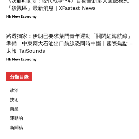
《決勝時刻®：現代戰爭™4》首揭全新多人遊戲模式
「殺戮區」最新消息 | XFastest News
Hk New Economy
路透獨家：伊朗已要求葉門青年運動「關閉紅海航線」
準備 中東兩大石油出口航線恐同時中斷 | 國際焦點 –
太報 TaiSounds
Hk New Economy
分類目錄
政治
技術
商業
運動的
新聞稿