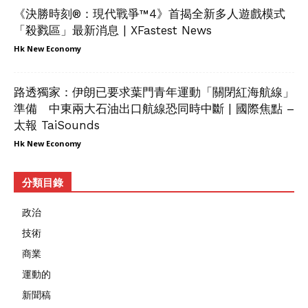
《決勝時刻®：現代戰爭™4》首揭全新多人遊戲模式
「殺戮區」最新消息 | XFastest News
Hk New Economy
路透獨家：伊朗已要求葉門青年運動「關閉紅海航線」
準備 中東兩大石油出口航線恐同時中斷 | 國際焦點 –
太報 TaiSounds
Hk New Economy
分類目錄
政治
技術
商業
運動的
新聞稿