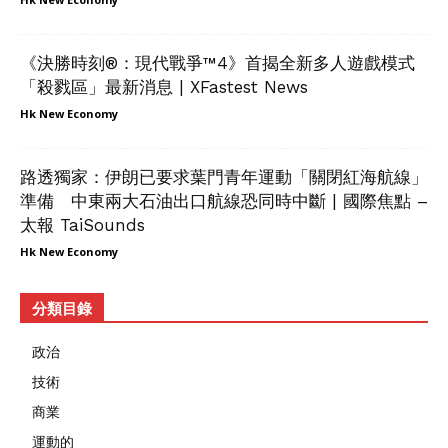
《決勝時刻®：現代戰爭™4》首揭全新多人遊戲模式
「殺戮區」最新消息 | XFastest News
Hk New Economy
路透獨家：伊朗已要求葉門青年運動「關閉紅海航線」
準備 中東兩大石油出口航線恐同時中斷 | 國際焦點 –
太報 TaiSounds
Hk New Economy
分類目錄
政治
技術
商業
運動的