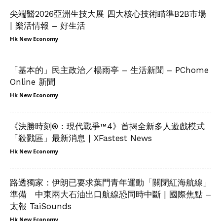
尖端醫2026亞洲生技大展 四大核心技術瞄準B2B市場
| 樂活情報 – 好生活
Hk New Economy
「基本的」民主政治／楊雨亭 – 生活新聞 – PChome
Online 新聞
Hk New Economy
《決勝時刻®：現代戰爭™4》首揭全新多人遊戲模式
「殺戮區」最新消息 | XFastest News
Hk New Economy
路透獨家：伊朗已要求葉門青年運動「關閉紅海航線」
準備 中東兩大石油出口航線恐同時中斷 | 國際焦點 –
太報 TaiSounds
Hk New Economy