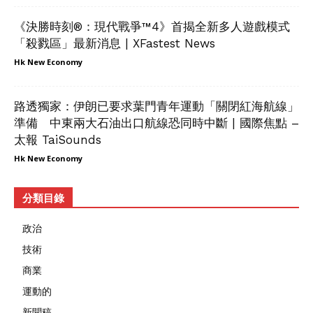
《決勝時刻®：現代戰爭™4》首揭全新多人遊戲模式
「殺戮區」最新消息 | XFastest News
Hk New Economy
路透獨家：伊朗已要求葉門青年運動「關閉紅海航線」
準備 中東兩大石油出口航線恐同時中斷 | 國際焦點 –
太報 TaiSounds
Hk New Economy
分類目錄
政治
技術
商業
運動的
新聞稿