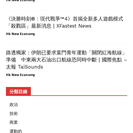
《決勝時刻®：現代戰爭™4》首揭全新多人遊戲模式
「殺戮區」最新消息 | XFastest News
Hk New Economy
路透獨家：伊朗已要求葉門青年運動「關閉紅海航線」
準備 中東兩大石油出口航線恐同時中斷 | 國際焦點 –
太報 TaiSounds
Hk New Economy
分類目錄
政治
技術
商業
運動的