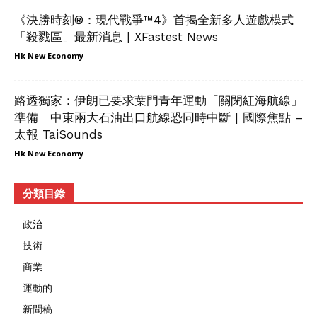
《決勝時刻®：現代戰爭™4》首揭全新多人遊戲模式
「殺戮區」最新消息 | XFastest News
Hk New Economy
路透獨家：伊朗已要求葉門青年運動「關閉紅海航線」
準備 中東兩大石油出口航線恐同時中斷 | 國際焦點 –
太報 TaiSounds
Hk New Economy
分類目錄
政治
技術
商業
運動的
新聞稿