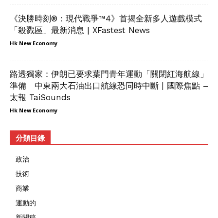
《決勝時刻®：現代戰爭™4》首揭全新多人遊戲模式
「殺戮區」最新消息 | XFastest News
Hk New Economy
路透獨家：伊朗已要求葉門青年運動「關閉紅海航線」
準備 中東兩大石油出口航線恐同時中斷 | 國際焦點 –
太報 TaiSounds
Hk New Economy
分類目錄
政治
技術
商業
運動的
新聞稿