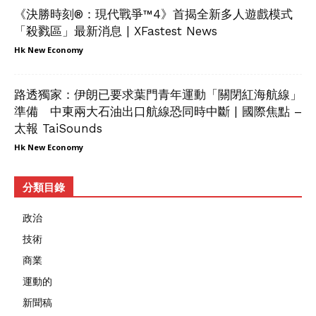
《決勝時刻®：現代戰爭™4》首揭全新多人遊戲模式
「殺戮區」最新消息 | XFastest News
Hk New Economy
路透獨家：伊朗已要求葉門青年運動「關閉紅海航線」
準備 中東兩大石油出口航線恐同時中斷 | 國際焦點 –
太報 TaiSounds
Hk New Economy
分類目錄
政治
技術
商業
運動的
新聞稿