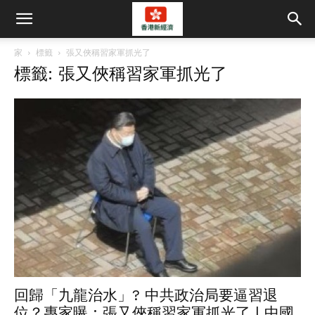
家
標籤
張又俠稱習家軍抓光了
標籤: 張又俠稱習家軍抓光了
回歸「九龍治水」? 中共政治局要逼習退
位？專家曝 : 張又俠稱習家軍抓光了 | 中國