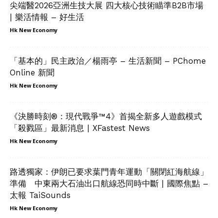
尖端醫2026亞洲生技大展 四大核心技術瞄準B2B市場
| 樂活情報 – 好生活
Hk New Economy
「基本的」民主政治／楊雨亭 – 生活新聞 – PChome
Online 新聞
Hk New Economy
《決勝時刻®：現代戰爭™4》首揭全新多人遊戲模式
「殺戮區」最新消息 | XFastest News
Hk New Economy
路透獨家：伊朗已要求葉門青年運動「關閉紅海航線」
準備 中東兩大石油出口航線恐同時中斷 | 國際焦點 –
太報 TaiSounds
Hk New Economy