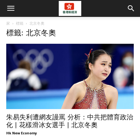
家
標籤
北京冬奧
標籤: 北京冬奧
朱易失利遭網友謾罵 分析：中共把體育政治
化 | 花樣滑冰女選手 | 北京冬奧
Hk New Economy