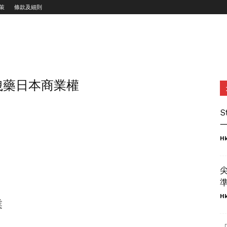
策
條款及細則
洩藥日本商業權
S
一
Hk
準
Hk
業