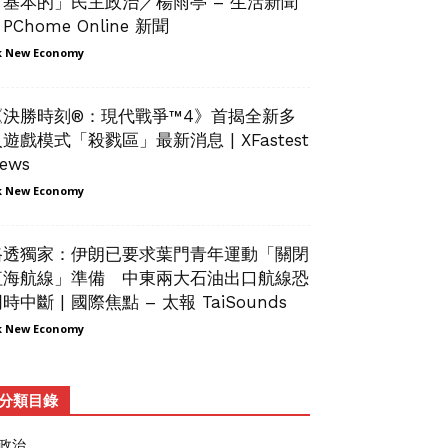
「基本的」民主政治／楊雨亭 – 生活新聞
 PChome Online 新聞
 New Economy
《決勝時刻®：現代戰爭™4》首揭全新多
遊戲模式「殺戮區」最新消息 | XFastest
ews
 New Economy
路透獨家：伊朗已要求葉門青年運動「關閉
紅海航線」準備 中東兩大石油出口航線恐
時中斷 | 國際焦點 – 太報 TaiSounds
 New Economy
分類目錄
政治