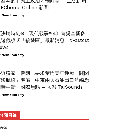
「基本的」民主政治／楊雨亭 – 生活新聞
 PChome Online 新聞
 New Economy
《決勝時刻®：現代戰爭™4》首揭全新多
遊戲模式「殺戮區」最新消息 | XFastest
ews
 New Economy
路透獨家：伊朗已要求葉門青年運動「關閉
紅海航線」準備 中東兩大石油出口航線恐
時中斷 | 國際焦點 – 太報 TaiSounds
 New Economy
分類目錄
政治