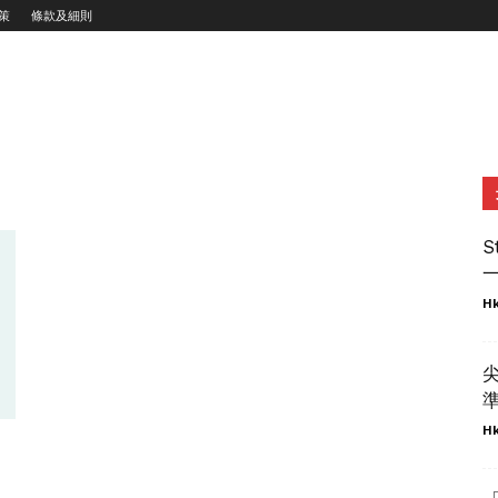
策
條款及細則
S
一
Hk
準
Hk