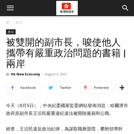
家
政治
政治
被雙開的副市長，唆使他人
攜帶有嚴重政治問題的書籍 |
兩岸
由
Hk New Economy
-
August 6, 2021
Facebook
Twitter
Pinterest
今天（8月5日），中央紀委國家監委網站發佈消息：哈爾濱市
政府原副市長王沿民嚴重違紀違法被開除黨籍和公職。
經查，王沿民違反政治紀律，為謀取職務晉陞，攀附領導幹