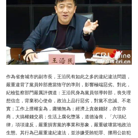
作為省會城市的副市長，王沿民有如此之多的違紀違法問題，
嚴重違背了黨員幹部應當恪守的準則，影響極端惡劣。對此，
紀檢監察部門嚴厲評價道：王沿民身為黨員領導幹部，喪失理
想信念，背棄初心使命，政治上品行惡劣，對黨不忠誠、不老
實；工作上擅權妄為，庸懶無為；經濟上貪斂錢財，亦官亦
商，大搞權錢交易；生活上腐化墮落，道德淪喪，「六項紀
律」項項違反，嚴重損害黨的事業和形象，嚴重破壞當地政治
生態。其行為已嚴重違紀違法，並涉嫌受賄犯罪、挪用公款犯