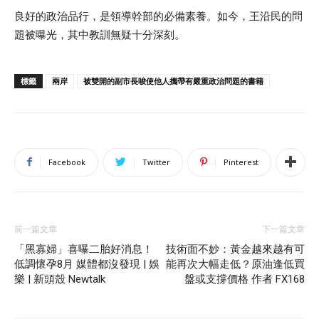
良好的政治品行，是領導幹部的必備素養。如今，王沿民的問
題被曝光，其中教訓無疑十分深刻。
標籤
兩岸
被雙開的副市長唆使他人攜帶有嚴重政治問題的書籍
Facebook
Twitter
Pinterest
前一篇文章
下一篇文章
「黑寡婦」喜曝二胎好消息！
技術面不妙：黃金越來越有可
低調懷孕8月 媒體都沒發現 | 娛
能再次大幅走低？原油逢低買
樂 | 新頭殼 Newtalk
盤或支撐價格 作者 FX168