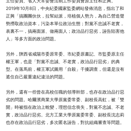
主任委員、省人大常委會法制工作委員會原主任和正興。
2019年10月8日，中央紀委國家監委網站發佈消息，指出了和
正興「搞團團伙伙，拉幫結派，培植個人勢力，為自己營造聲
勢撈取政治資本，污染本單位政治生態；對黨不忠誠不老實，
表裏不一，搞兩面派、做兩面人；政治品行惡劣，誣告陷害他
人」等多方面的政治問題。
另外，陝西省咸陽市委原常委、市紀委原書記、市監委原主任
權王軍，也是「對黨不忠誠、不老實，政治品行惡劣」的典
型。在落馬前，權王軍試圖用「自殺」干擾調查，但還是沒有
遮住自己嚴重違紀違法的問題。
另外，還有一些曾在高校任職的領導幹部，也存在政治品行惡
劣的問題。哈爾濱商業大學原黨委常委、副校長高虹，被「雙
開」時被指在政治上蛻變，理想信念喪失，對黨不忠誠、不老
實，政治品行惡劣。北方工業大學原黨委常委、副校長沈志莉
也存在政治品行惡劣，多次匿名誣告，對抗組織審查等問題。