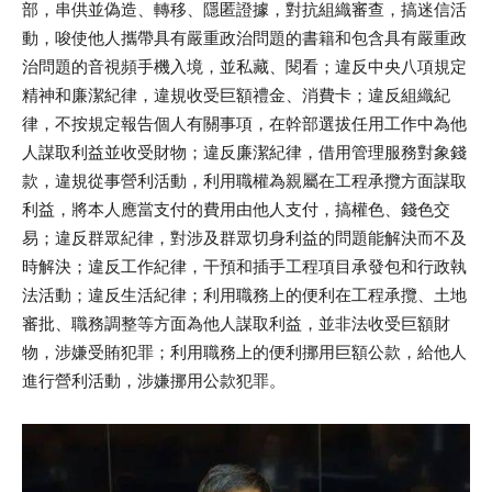
部，串供並偽造、轉移、隱匿證據，對抗組織審查，搞迷信活
動，唆使他人攜帶具有嚴重政治問題的書籍和包含具有嚴重政
治問題的音視頻手機入境，並私藏、閱看；違反中央八項規定
精神和廉潔紀律，違規收受巨額禮金、消費卡；違反組織紀
律，不按規定報告個人有關事項，在幹部選拔任用工作中為他
人謀取利益並收受財物；違反廉潔紀律，借用管理服務對象錢
款，違規從事營利活動，利用職權為親屬在工程承攬方面謀取
利益，將本人應當支付的費用由他人支付，搞權色、錢色交
易；違反群眾紀律，對涉及群眾切身利益的問題能解決而不及
時解決；違反工作紀律，干預和插手工程項目承發包和行政執
法活動；違反生活紀律；利用職務上的便利在工程承攬、土地
審批、職務調整等方面為他人謀取利益，並非法收受巨額財
物，涉嫌受賄犯罪；利用職務上的便利挪用巨額公款，給他人
進行營利活動，涉嫌挪用公款犯罪。