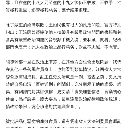
罪，且在黨的十八大乃至黨的十九大後仍不收斂、不收手，性
質極其嚴重，影響極其惡劣，應予嚴肅處理。
除了嚴重的經濟腐敗，王沿民也有很大的政治問題。官方特別
指出：王沿民曾經唆使他人攜帶具有嚴重政治問題的書籍和包
含具有嚴重政治問題的音視頻手機入境，並私藏、閱看。紀檢
部門也表示：此人在政治上品行惡劣，對黨不忠誠、不老實。
領導幹部一旦在政治上墮落，在其他方面也會出現問題。我們
在其他一些落馬官員身上，也能看到類似情況。江西省人大常
委會原黨組成員、副主任史文清就是一例。被查之前，史文清
曾經自導自演「百姓送別」的鬧劇，充分顯示了他的虛榮、虛
偽。有關部門對其評價稱：史文清「喪失理想信念，背棄初心
使命，品行惡劣，膽大妄為，嚴重違反政治紀律和政治規矩，
搞政治攀附，處心積慮對抗組織審查」。
被批評品行惡劣的腐敗官員，還有雲南省人大法制委員會原副