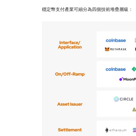
穩定幣支付產業可細分為四個技術堆疊層級：