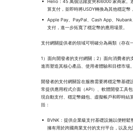
Helio：45 萬個活躍皮夾和6000 家商家。透
算支付，並即時將USDY轉換為其他穩定幣，如
Apple Pay、PayPal、Cash App、N
支付，進一步拓寬了穩定幣的應用場景。
支付網關提供者的領域可明確分為兩類（存在
1）面向開發者的支付網關；2）面向消費者的
進而塑造其核心產品、使用者體驗和目標市場
開發者的支付網關旨在服務需要將穩定幣基礎
常提供應用程式介面（API）、軟體開發工具
現自動支付、穩定幣錢包、虛擬帳戶和即時結
括：
BVNK：提供企業級支付基礎設施以便輕鬆整
擁有用於跨國商業支付的支付平台，以及允