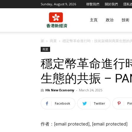
Sunday, August 9, 2026
聯繫我們
關於我們
隱私
香
主頁
政治
技術
家
商業
穩定幣革命進行時：技術架構與商業生態的共振 
港
商業
穩定幣革命進行
新
生態的共振 – PA
經
由
Hk New Economy
-
March 24, 2025
Facebook
Twitter
Pi
濟
作者：[email protected], [email protected]