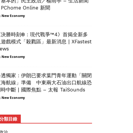
「基本的」民主政治／楊雨亭 – 生活新聞
 PChome Online 新聞
 New Economy
《決勝時刻®：現代戰爭™4》首揭全新多
遊戲模式「殺戮區」最新消息 | XFastest
ews
 New Economy
路透獨家：伊朗已要求葉門青年運動「關閉
紅海航線」準備 中東兩大石油出口航線恐
時中斷 | 國際焦點 – 太報 TaiSounds
 New Economy
分類目錄
政治