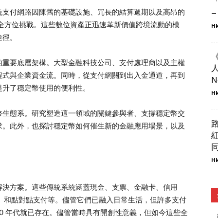
統支付網路因陳舊的基礎設施、冗長的結算週期以及高昂的
–
全方位挑戰。這些數位資產正迅速革新價值跨境流動的模
Hk
途徑。
的重要底層架構。大型金融科技公司、支付處理商以及主權
人
程式與企業資金流。同時，從支付網關到出入金通道，再到
N
提升了穩定幣使用的便利性。
Hk
幣生態系。研究塑造這一領域的關鍵參與者、支撐穩定幣交
求。此外，也探討穩定幣如何催生新的金融應用場景，以及
同
Hk
解決方案。這些傳統系統涵蓋現金、支票、金融卡、信用
CH）和點對點支付等。儘管它們已融入日常生活，但許多支付
世紀70 年代就已存在。儘管當時具有開創性意義，但如今這些全