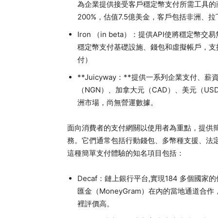
為企業提供接受客戶穩定幣支付所需工具的商家
200%，估值7.5億美金，客戶包括非洲、
Iron （in beta）：提供API使將
穩定幣支付基礎設施、錢包和虛擬帳戶，支
付）
**Juicyway：**提供一系列企業支付
（NGN）、加拿大元（CAD）、美元（US
洲市場，尚無營運數據。
面向消費者的支付網關以使用者為重點，提供
務。它們通常包括行動錢包、多幣種支援、法
這種簡單支付體驗的知名項目包括：
Decaf：鏈上銀行平台,實現184 多個國家
匯金（MoneyGram）在內的當地通道合作
裡評價高。