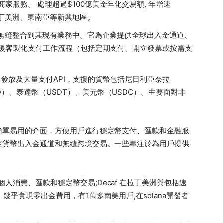
服務。 處理超過$100億美金年化交易額, 年增速
拉丁美洲、東南亞等新興地區。
穩定幣交易無縫整合到其現有業務中。它為企業提供全球出入金通道、
援客製化支付工作流程（包括定期支付、開立發票或按需支
、薪資發放及大量支付API，支援的貨幣包括尼日利亞奈拉
D）、泰達幣（USDT）、美元幣（USDC）。主要面對非
簡單易用的介面，方便用戶進行穩定幣支付、匯款和金融服
定貨幣出入金通道和無縫跨境交易。一些專注於為用戶提供
的個人消費、匯款和穩定幣交易;Decaf 在拉丁美洲與包括速
，幾乎實現零出金費用，有1萬多南美用戶,在solana開發者