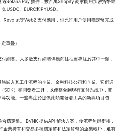
過Solana Pay 插件，數百萬Shopify 商家能用加密貨幣結
USDC、EURC和PYUSD。
ubank、Revolut等Web2 支付應用，也允許用戶使用穩定幣完成
一定重疊）
支付網關。大多數支付網關供應商往往更專注於其中一類，
。
設施嵌入其工作流程的企業、金融科技公司和企業。它們通
包（SDK）和開發者工具，以便整合到現有支付系統中，實
算等功能。一些專注於提供此類開發者工具的新興項目包
合穩定幣。 BVNK 提供API 解決方案，使流程無縫銜接，
許企業持有和交易多種穩定幣和法定貨幣的企業帳戶，還有