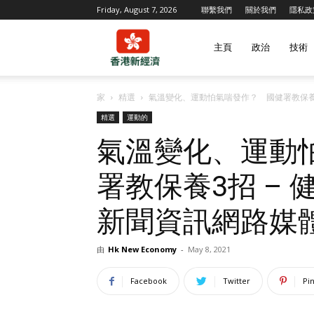
Friday, August 7, 2026
聯繫我們
關於我們
隱私政
香
主頁
政治
技術
家
精選
氣溫變化、運動怕氣喘發作？ 國健署教保養3
港
精選
運動的
氣溫變化、運動
新
署教保養3招 – 
新聞資訊網路媒
經
由
Hk New Economy
-
May 8, 2021
濟
Facebook
Twitter
Pi