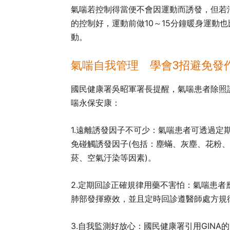
氣喘若控制得當便不會因運動而誘發，但若
的控制好，運動前做10～15分鐘暖身運動
動。
氣喘自我管理 學會3
招避免發
國民健康署吳昭軍署長提醒，氣喘患者除照
喘永保安康：
1.遠離誘發因子不可少：
氣喘患者可透過定
免碰觸誘發因子(包括：塵蟎、灰塵、花粉
菸、空氣汙染等因素)。
2.定期回診正確規律用藥不害怕：
氣喘患者
肺部發揮療效，並且定時回診遵醫師處方規
3.自我監測好放心：
國民健康署引用GIN