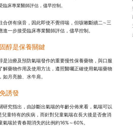
受臨床專業醫師評估，儘早控制。
往合併有痰音，因此即使不覺得喘，但咳嗽斷續二∼三
應進一步接受臨床專業醫師評估，儘早控制。
固醇是保養關鍵
醇是治療及預防氣喘發作的重要慢性保養藥物，與口服
了解藥物作用及使用方法，遵照醫囑正確使用氣喘藥物
，如月亮臉、水牛肩。
免誘發
關研究指出，由診斷出氣喘的年齡分佈來看，氣喘可以
不是兒童特有的疾病，而針對兒童氣喘在長大後是否會消
氣喘於青春期消失的比例約16%～60%。