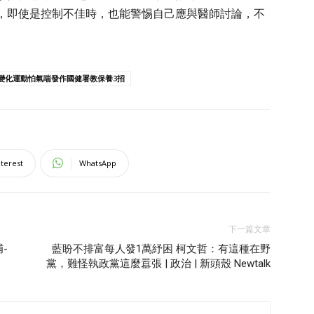
，即使是控制不佳時，也能警惕自己應與醫師討論，不
變化運動怕氣喘發作國健署教保養3招
nterest
WhatsApp
下一篇文章
-
藍盼不排富每人發1萬紓困 柯文哲：有這種在野
黨，難怪執政黨這麼囂張 | 政治 | 新頭殼 Newtalk