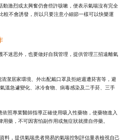
活動激烈或太興奮仍會些許咳嗽，便表示氣喘沒有完全
也比較不會誘發，所以只要注意小細節一樣可以快樂運
作
護不迷思外，也要做好自我管理，提供管理三招遠離氣
期清潔居家環境、外出配戴口罩及拒絕週遭菸害等，避
、氣溫急遽變化、冰冷食物、病毒感染及二手菸、三手
應依照專業醫師指導正確使用吸入性藥物，使藥物進入
律用藥，不可因害怕副作用或無症狀就擅自停藥。
A的資料，提供氣喘患者簡易的氣喘控制評估量表檢視自己