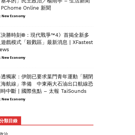
「基本的」民主政治／楊雨亭 – 生活新聞
 PChome Online 新聞
 New Economy
《決勝時刻®：現代戰爭™4》首揭全新多
遊戲模式「殺戮區」最新消息 | XFastest
ews
 New Economy
路透獨家：伊朗已要求葉門青年運動「關閉
紅海航線」準備 中東兩大石油出口航線恐
時中斷 | 國際焦點 – 太報 TaiSounds
 New Economy
分類目錄
政治