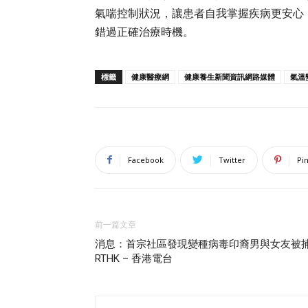
氣喘控制狀況，讓患者自我掌握疾病更安心
錯過正確治療時機。
標籤
健康醫療網
健康養生新聞資訊網路媒體
氣溫
Facebook
Twitter
Pi
前一篇文章
消息：首宗社區發現變種病毒印裔男與女友被捕
RTHK – 香港電台