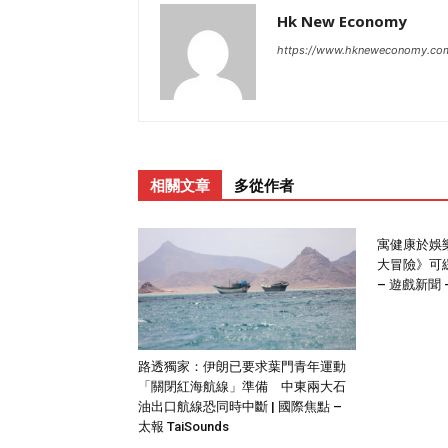
Hk New Economy
https://www.hkneweconomy.co
相關文章
多從作者
寓健康於娛
大冒險》可
– 遊戲新聞 –
路透獨家：伊朗已要求葉門青年運動
「關閉紅海航線」準備 中東兩大石
油出口航線恐同時中斷 | 國際焦點 –
太報 TaiSounds