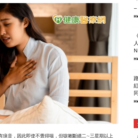
–
Hk
人
N
Hk
同
Hk
有痰音，因此即使不覺得喘，但咳嗽斷續二∼三星期以上