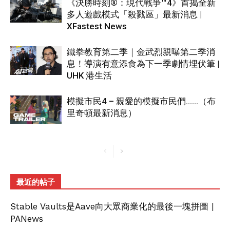
《決勝時刻®：現代戰爭™4》首揭全新
多人遊戲模式「殺戮區」最新消息 |
XFastest News
鐵拳教育第二季｜金武烈親曝第二季消
息！導演有意添食為下一季劇情埋伏筆 |
UHK 港生活
模擬市民4 – 親愛的模擬市民們……（布
里奇頓最新消息）
最近的帖子
Stable Vaults是Aave向大眾商業化的最後一塊拼圖 |
PANews