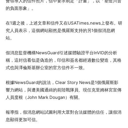
會領導人的信件照片，信中要求制定「計畫」，以「塑造川普
的負面形象」。
在1週之後，上述文章和信件又在USATimes.news上發布。研
究人員表示，這個網站顯然是俄羅斯支持的另1個假消息網
站。
假消息監督機構NewsGuard引述媒體驗證平台InVID的分析
稱，這封信看似是偽造的，印信和簽名都經過數位變造，其格
式也與澤倫斯基辦公室的官方信件不一致。
根據NewsGuard的說法，Clear Story News是1個俄羅斯影
響力網站，與遭美國通緝的前陸戰隊員、現任克里姆林宮宣傳
人員度根（John Mark Dougan）有關。
報導指，假消息網站試圖利用大眾對合法媒體的信任，讓假消
息顯得更加可信。