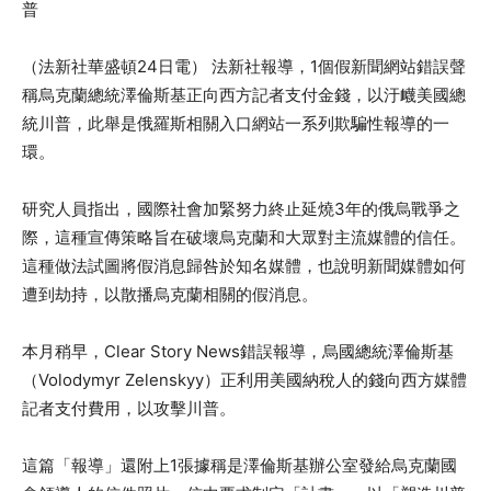
普
（法新社華盛頓24日電） 法新社報導，1個假新聞網站錯誤聲
稱烏克蘭總統澤倫斯基正向西方記者支付金錢，以汙衊美國總
統川普，此舉是俄羅斯相關入口網站一系列欺騙性報導的一
環。
研究人員指出，國際社會加緊努力終止延燒3年的俄烏戰爭之
際，這種宣傳策略旨在破壞烏克蘭和大眾對主流媒體的信任。
這種做法試圖將假消息歸咎於知名媒體，也說明新聞媒體如何
遭到劫持，以散播烏克蘭相關的假消息。
本月稍早，Clear Story News錯誤報導，烏國總統澤倫斯基
（Volodymyr Zelenskyy）正利用美國納稅人的錢向西方媒體
記者支付費用，以攻擊川普。
這篇「報導」還附上1張據稱是澤倫斯基辦公室發給烏克蘭國