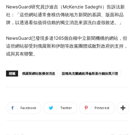
NewsGuard研究員沙迪吉（McKenzie Sadeghi）告訴法新
社：「這些網站通常會模仿傳統地方新聞的基調、版面和品
牌，以透過看似值得信賴的獨立消息來源洗白虛假敘述。」
NewsGuard已發現多達1265個自稱中立新聞機構的網站，但
這些網站卻受到俄羅斯和伊朗等政黨團體或敵對政府的支持，
或與其有聯繫。
標籤
俄羅斯網站散播假消息
誆稱烏克蘭總統澤倫斯基付錢抹黑川普
Facebook
Twitter
Pinterest