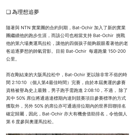
❏ 為理想追夢
隨著與 NTN 實業團的合約到期，Bat-Ochir 加入了新的實業
團繼續他的跑步生涯，而該公司也相當支持 Bat-Ochir 挑戰
他的第六場奧運馬拉松，讓他的四個孩子能夠親眼看著他的老
爸追逐夢想的帥氣背影。目前 Bat-Ochir 每週跑量 150-200
公里。
而在剛結束的大阪馬拉松中，Bat-Ochir 更以除非常不俗的時
間 2:10:10 （個人第4最佳時間）完賽，由於本屆奧運的參賽
資格被譽為史上最難，男子跑手需跑進 2:08:10，不過， 除了
其中 50% 席位將通過達標期內達到競賽項目參賽標準的方式
獲取外，另外 50% 的席位亦可通過排位期內的世界田聯排名
確定歸屬，因此，Bat-Ochir 亦大有機會借助排名，令他個人
第 6 度參與奧運馬拉松。