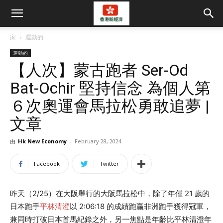
家
運動的
運動的
【人次】蒙古跑者 Ser-Od
Bat-Ochir 堅持信念 為個人第
６次奧運會馬拉松勇敢追夢 |
文章
由
Hk New Economy
-
February 28, 2024
Facebook
Twitter
昨天（2/25）在大阪舉行的大阪馬拉松中，除了年僅 21 歲的
日本跑手
平林清澄
以 2:06:18 的成績跑贏非洲跑手獲得冠軍，
兼同時打破日本首馬紀錄之外，另一焦點是年齡比平林清澄年