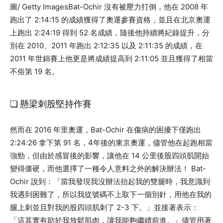
圖/ Getty Images
Bat-Ochir 沒有被壓力打倒，他在 2008 年
跑出了 2:14:15 的成績獲得了奧運參賽資格，並且在北京奧運
上跑出 2:24:19 得到 52 名成績，隨後他持續將紀錄提升，分
別在 2010、2011 年跑出 2:12:35 以及 2:11:35 的成績，在
2011 年世錦賽上他更是將成績提高到 2:11:05 並且獲得了相當
不俗第 19 名。
❏ 懸梁刺股堅持作賽
然而在 2016 年里奧運，Bat-Ochir 在傷病的困擾下僅跑出
2:24:26 拿下第 91 名，4年後的東京奧運，儘管他在起跑相當
強勁，但由於感冒後的影響，讓他在 14 公里後股四頭肌開始
變得僵硬，而他選擇了一種令人意料之外的解決辦法！ Bat-
Ochir 說到：「當我發現我沒辦法抬起我的雙腿時，我意識到
我遇到困難了，所以我從號碼不上取下一個別針，用他在我的
腿上刺並且對我的股四頭肌刺了 2-3 下。」並接著表示：
「這其實有助於我放鬆肌肉，讓我能夠繼續前進。」儘管用著