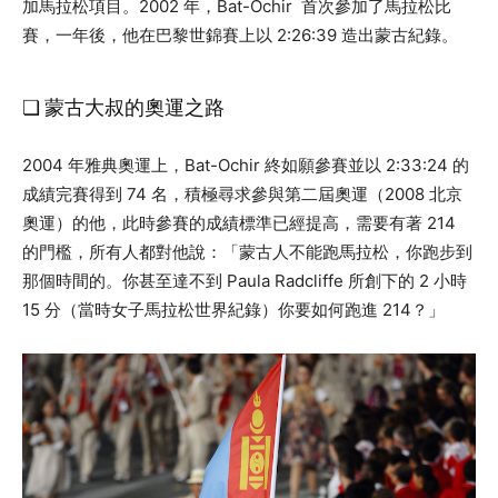
加馬拉松項目。2002 年，Bat-Ochir 首次參加了馬拉松比
賽，一年後，他在巴黎世錦賽上以 2:26:39 造出蒙古紀錄。
❏ 蒙古大叔的奧運之路
2004 年雅典奧運上，Bat-Ochir 終如願參賽並以 2:33:24 的
成績完賽得到 74 名，積極尋求參與第二屆奧運（2008 北京
奧運）的他，此時參賽的成績標準已經提高，需要有著 214
的門檻，所有人都對他說：「蒙古人不能跑馬拉松，你跑步到
那個時間的。你甚至達不到 Paula Radcliffe 所創下的 2 小時
15 分（當時女子馬拉松世界紀錄）你要如何跑進 214？」