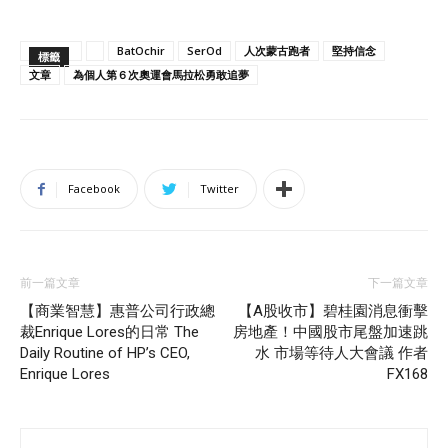
BatOchir
SerOd
人次蒙古跑者
堅持信念
標籤
文章
為個人第６次奧運會馬拉松勇敢追夢
Facebook
Twitter
前一篇文章
下一篇文章
【商業智慧】惠普公司行政總
【A股收市】碧桂園消息衝擊
裁Enrique Lores的日常 The
房地產！中國股市尾盤加速跳
Daily Routine of HP’s CEO,
水 市場等待人大會議 作者
Enrique Lores
FX168